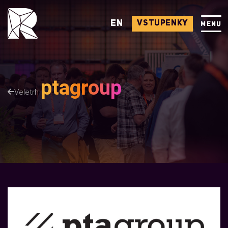
EN
VSTUPENKY
MENU
ptagroup
Veletrh