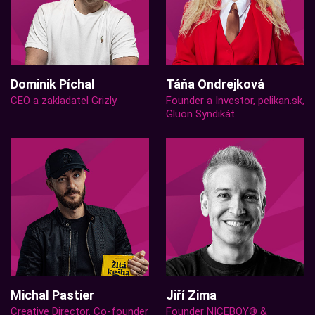
Dominik Píchal
Táňa Ondrejková
CEO a zakladatel Grizly
Founder a Investor, pelikan.sk,
Gluon Syndikát
Michal Pastier
Jiří Zima
Creative Director, Co-founder
Founder NICEBOY® &