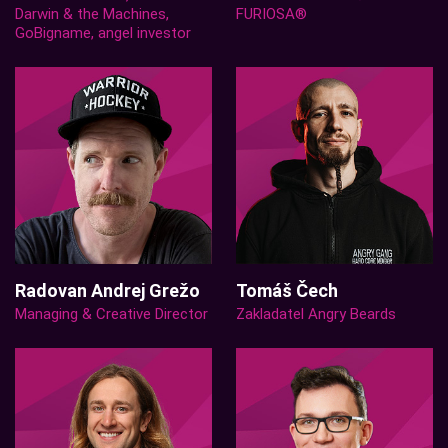
Darwin & the Machines,
FURIOSA®
GoBigname, angel investor
Radovan Andrej Grežo
Tomáš Čech
Managing & Creative Director
Zakladatel Angry Beards