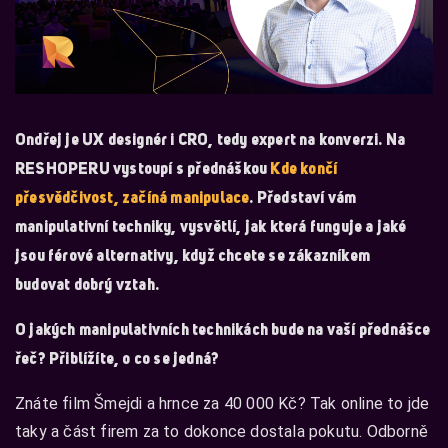
Ondřej je UX designér i CRO, tedy expert na konverzi. Na
RESHOPERU vystoupí s přednáškou
Kde končí
přesvědčivost, začíná manipulace
. Představí vám
manipulativní techniky, vysvětlí, jak která funguje a jaké
jsou férové alternativy, když chcete se zákazníkem
budovat dobrý vztah.
O jakých manipulativních technikách bude na vaší přednášce
řeč? Přiblížíte, o co se jedná?
Znáte film Šmejdi a hrnce za 40 000 Kč? Tak online to jde
taky a část firem za to dokonce dostala pokutu. Odborně