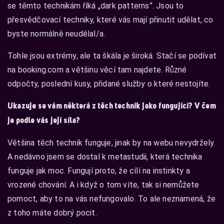
se těmto technikám říká „dark patterns”. Jsou to
přesvědčovací techniky, které vás mají přinutit udělat, co
byste normálně neudělal/a.
Tohle jsou extrémy, ale ta škála je široká. Stačí se podívat
na booking.com a většinu věcí tam najdete. Různé
odpočty, poslední kusy, přidané služby o které nestojíte.
Ukazuje se vám některá z těch technik jako fungující? V čem
je podle vás její síla?
Většina těch technik funguje, jinak by na webu nevydržely.
A nedávno jsem se dostal k metastudii, která technika
funguje jak moc. Fungují proto, že cílí na instinkty a
vrozené chování. A i když o tom víte, tak si nemůžete
pomoct, aby to na vás nefungovalo. To ale neznamená, že
z toho máte dobrý pocit.