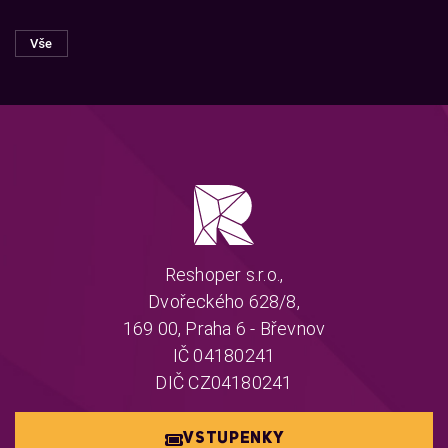
Vše
Reshoper s.r.o.,
Dvořeckého 628/8,
169 00, Praha 6 - Břevnov
IČ 04180241
DIČ CZ04180241
VSTUPENKY