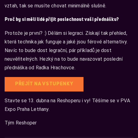
vztah, tak se musíte chovat minimálně slušně.
Proč by si měli lidé přijít poslechnout vaši přednášku?
Protože je první? :) Dělám si legraci. Získají tak přehled,
která technika jak funguje a jaké jsou férové alternativy.
Navíc to bude dost legrační, pár příkladů je dost
neuvěřitelných. Hezký na to bude navazovat poslední
přednáška od Radka Hrachovce.
PŘEJÍT NA VSTUPENKY
Stavte se 13. dubna na Reshoperu i vy! Těšíme se v PVA
Expo Praha Letňany.
Tým Reshoper