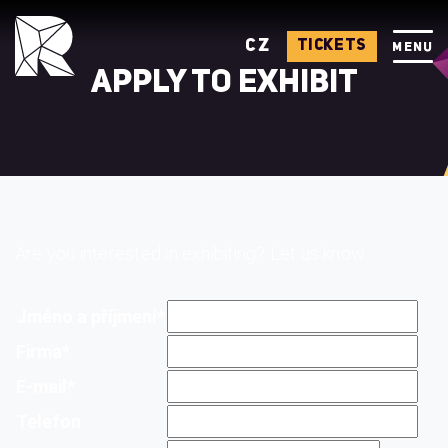
CZ
TICKETS
MENU
APPLY TO EXHIBIT
Are you interested in exhibiting? Let us know:
Jméno a příjmení*
Firma*
E-mail*
Telefon