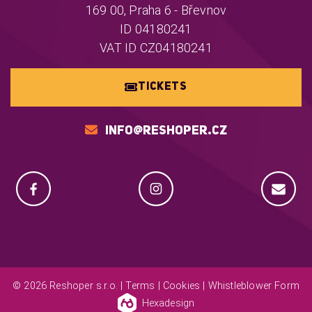
169 00, Praha 6 - Břevnov
ID 04180241
VAT ID CZ04180241
TICKETS
INFO@RESHOPER.CZ
© 2026 Reshoper s.r.o. |
Terms
|
Cookies
|
Whistleblower Form
Hexadesign