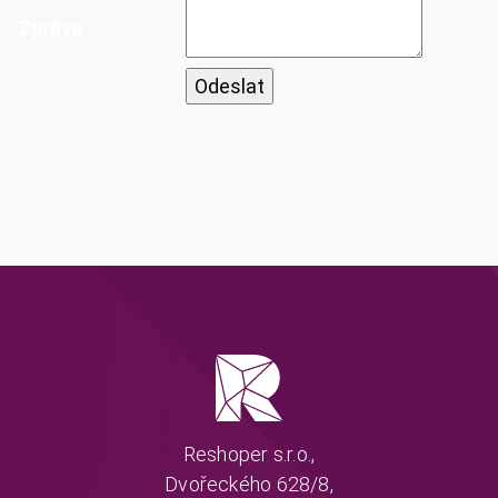
Zpráva
Reshoper s.r.o.,
Dvořeckého 628/8,